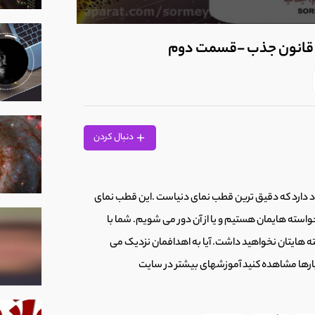
0
seconds
 قانون جذب -قسمت دوم
of
7
minutes,
25
seconds
Volume
90%
دنبال کردن
دارد که دقیق ترین قطب نمای دنیاست .این قطب نمای
واسته هایمان هستیم و یا از آن دور می شویم. شما با
ه هایتان نخواهید داشت. آیا به اهدافمان نزدیک می
 بارها مشاهده کنید آموزشهای بیشتر در سایت