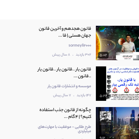
قانون هجدهم و آخرین قانون
جهان هستی | قا ...
sormeyli2000
.
302 بازدید
8 سال پیش
5:02
قانون یار ..قانون یار ..قانون یار
..قانون ...
موسسه و انتشارات قانون یار
.
147 بازدید
7 سال پیش
5:22
چگونه از قانون جذب استفاده
کنیم؟ | 4 گام ...
طرح طلایی - موفقیت با مهارت‌های
میلیاردی
9:12