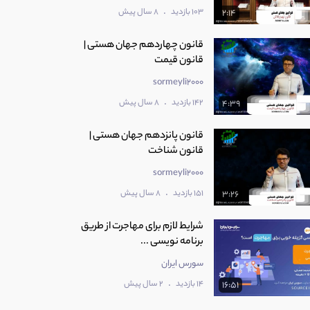
.
103 بازدید
8 سال پیش
2:14
قانون چهاردهم جهان هستی |
قانون قیمت
sormeyli2000
.
142 بازدید
8 سال پیش
4:39
قانون پانزدهم جهان هستی |
قانون شناخت
sormeyli2000
.
151 بازدید
8 سال پیش
3:26
شرایط لازم برای مهاجرت از طریق
برنامه نویسی ...
سورس ایران
.
14 بازدید
2 سال پیش
16:51