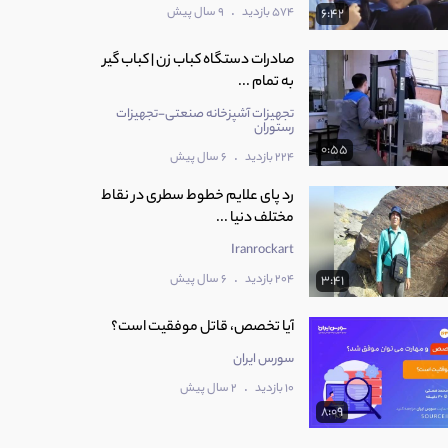
.
574 بازدید
9 سال پیش
6:42
صادرات دستگاه کباب زن | کباب گیر
به تمام ...
تجهیزات آشپزخانه صنعتی-تجهیزات
رستوران
0:55
.
224 بازدید
6 سال پیش
رد پای علایم خطوط سطری در نقاط
مختلف دنیا ...
Iranrockart
.
204 بازدید
6 سال پیش
3:41
آیا تخصص، قاتل موفقیت است؟
سورس ایران
.
10 بازدید
2 سال پیش
8:09