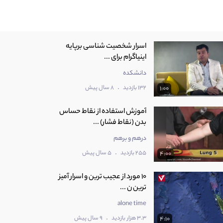
اسرار شخصیت شناسی برپایه
اینیاگرام برای ...
دانشکده
.
132 بازدید
8 سال پیش
1:00
آموزش استفاده از نقاط حساس
بدن (نقاط فشار) ...
درهم و برهم
.
255 بازدید
5 سال پیش
4:00
10 مورد از عجیب ترین و اسرار آمیز
ترین ن ...
alone time
.
3.3 هزار بازدید
9 سال پیش
4:10