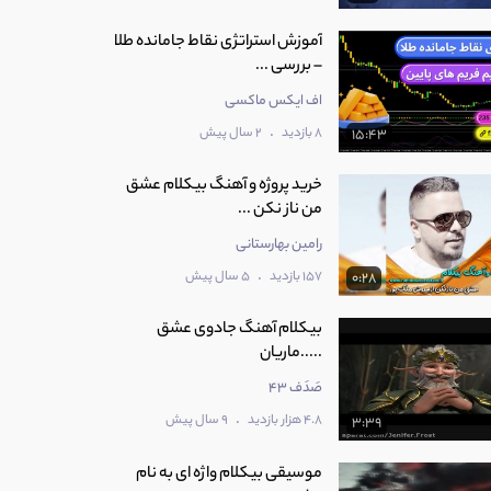
آموزش استراتژی نقاط جامانده طلا
– بررسی ...
اف ایکس ماکسی
.
8 بازدید
2 سال پیش
15:43
خرید پروژه و آهنگ بیکلام عشق
من ناز نکن ...
رامین بهارستانی
.
157 بازدید
5 سال پیش
0:28
بیکلام آهنگ جادوی عشق
.....ماریان
صَدَف 43
.
4.8 هزار بازدید
9 سال پیش
3:39
موسیقی بیکلام واژه ای به نام