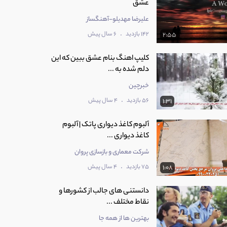
عشق
علیرضا مهدیلو-آهنگساز
.
142 بازدید
6 سال پیش
2:55
کلیپ اهنگ بنام عشق ببین که این
دلم شده به ...
خبرچین
.
56 بازدید
4 سال پیش
1:31
آلبوم کاغذ دیواری پاتک | آلبوم
کاغذ دیواری ...
شرکت معماری و بازسازی پروان
.
75 بازدید
4 سال پیش
1:08
‫دانستنی های جالب از کشورها و
نقاط مختلف ...
بهترین ها از همه جا