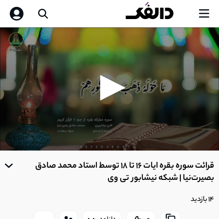
0
seconds
قرائت سوره بقره ایات 16 تا 18 توسط استاد محمد صادق
of
0
بصیرت‌نیا | شبکه نیشابور تی وی
seconds
14 بازدید