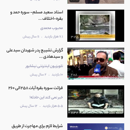
استاد سعید مسلم- سوره حمد و
بقره-اختلاف ...
محبوب محمدی
.
7.1 هزار بازدید
11 سال پیش
3:25
گزارش تشییع پدر شهیدان سیدعلی
و سیدهادی ...
تلویزیون اینترنتی نیشابور
.
10 بازدید
2 سال پیش
2:08
قرائت سوره بقره آیات 258 الی 260
خبر نمی کند این حادثه!
.
5.5 هزار بازدید
12 سال پیش
7:32
شرایط لازم برای مهاجرت از طریق