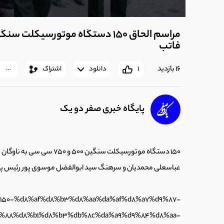
مراسم الحاق 150 دستگاه موتورسیکل
فاتب
16 بازدید
1
دانلود
اشتراک
پایگاه خبری صفر دو یک
150 دستگاه موتورسیکلت سنگین 
عباسعلی محمدیان و سرهنگ سید ابوالفضل موسوی پور رئیس پلی
.ir/150-%d8%af%d8%b3%d8%aa%da%af%d8%a7%d9%87-
%88%d8%b1%d8%b3%db%8c%da%a9%d9%84%d8%aa-