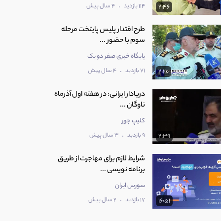
.
114 بازدید
4 سال پیش
2:46
طرح اقتدار پلیس پایتخت مرحله
سوم با حضور ...
پایگاه خبری صفر دو یک
.
71 بازدید
4 سال پیش
2:20
دریادار ایرانی: در هفته اول آذرماه
ناوگان ...
کلیپ جور
.
9 بازدید
3 سال پیش
2:39
شرایط لازم برای مهاجرت از طریق
برنامه نویسی ...
سورس ایران
.
17 بازدید
2 سال پیش
16:51