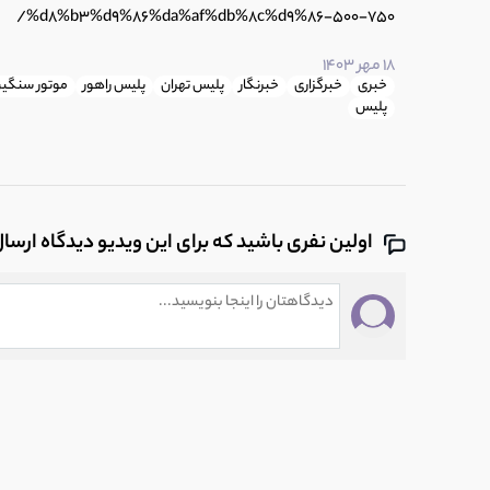
%d8%b3%d9%86%da%af%db%8c%d9%86-500-750/
18 مهر 1403
خبری
خبرگزاری
خبرنگار
پلیس تهران
پلیس راهور
موتور سنگی
پلیس
اولین نفری باشید که برای این ویدیو دیدگاه ارسا