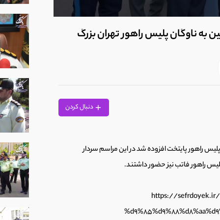
0
seconds
ت سنگین به ناوگان پلیس راهور تهران بزرگ
of
1
minute,
9
seconds
Volume
90%
دنبال کردن
500 و 750 سی سی به ناوگان پلیس راهور پایتخت افزوده شد در این مراسم سردار
س راهور فاتب نیز حضور داشتند.
https://sefrdoyek
%d9%85%d9%88%d8%aa%d9