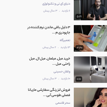
دنیای آی تی و تکنولوژی
.
6 بازدید
3 سال پیش
5:21
3 دلیل باقی ماندن نرم کننده در
جاپودری م ...
تعمیرگاه
.
13 بازدید
2 سال پیش
3:20
خرید مبل, مبلمان, مبل ال, مبل
راحتی, مبل ...
ولقان حسینی
.
10 بازدید
3 سال پیش
0:10
فروش لنز رنگی سفارشی ماریانا
فصلی طوسی آبی ...
سحر قاسمی