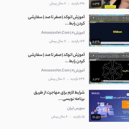
.
316 بازدید
6 سال پیش
0:34
آموزش اتوکد | صفر تا صد | سفارشی
کردن رابط ...
آموزش۲۱ | Amoozesh21.Com
.
174 بازدید
7 سال پیش
6:39
آموزش اتوکد | صفر تا صد | سفارشی
کردن رابط ...
آموزش۲۱ | Amoozesh21.Com
.
236 بازدید
7 سال پیش
8:32
شرایط لازم برای مهاجرت از طریق
برنامه نویسی ...
سورس ایران
.
15 بازدید
2 سال پیش
16:51