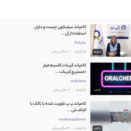
کامپاند سیلیکون چیست و دلیل
استفاده از آن ...
Polytiz
.
15 بازدید
2 سال پیش
0:57
کامپاند کربنات کلسیم فیلر
(مستربچ کربنات ...
oralchem
.
11 بازدید
2 سال پیش
0:44
کامپاند پ پ تقویت شده با تالک یا
الیاف ش ...
modiranpolymer
.
5 بازدید
3 سال پیش
0:47