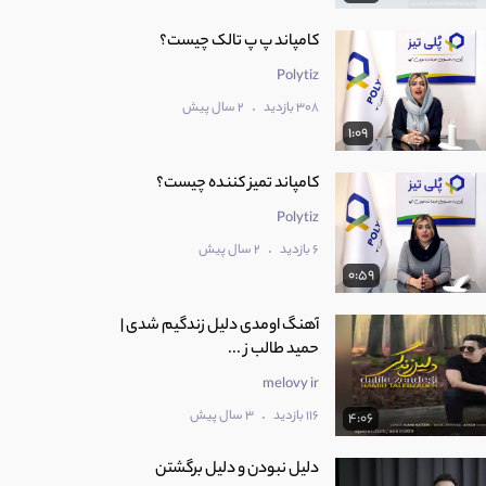
کامپاند پ پ تالک چیست؟
Polytiz
.
308 بازدید
2 سال پیش
1:09
کامپاند تمیز کننده چیست؟
Polytiz
.
6 بازدید
2 سال پیش
0:59
آهنگ اومدی دلیل زندگیم شدی |
حمید طالب ز ...
melovy ir
.
116 بازدید
3 سال پیش
4:06
دلیل نبودن و دلیل برگشتن