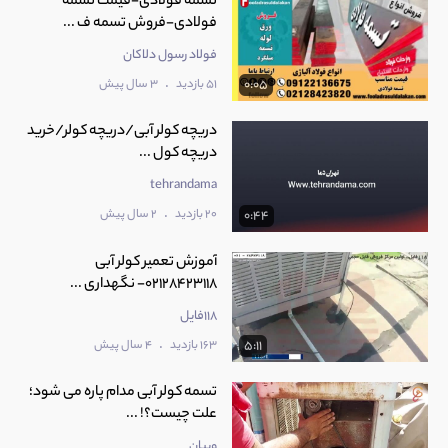
تسمه فولادی-قیمت تسمه
فولادی-فروش تسمه ف ...
فولاد رسول دلاکان
.
51 بازدید
3 سال پیش
0:05
دریچه کولر آبی/دریچه کولر/خرید
دریچه کول ...
tehrandama
.
20 بازدید
2 سال پیش
0:44
آموزش تعمیر کولر آبی
02128423118- نگهداری ...
118فایل
.
163 بازدید
4 سال پیش
5:11
تسمه کولر آبی مدام پاره می شود؛
علت چیست؟! ...
ویپان