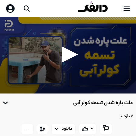
0
seconds
علت پاره شدن تسمه کولر آبی
of
0
seconds
7 بازدید
0
دانلود