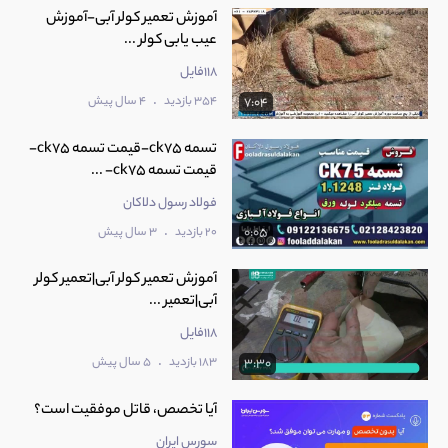
آموزش تعمیر کولر آبی-آموزش
عیب یابی کولر ...
118فایل
.
354 بازدید
4 سال پیش
7:04
تسمه ck75-قیمت تسمه ck75-
قیمت تسمه ck75- ...
فولاد رسول دلاکان
.
20 بازدید
3 سال پیش
0:05
آموزش تعمیر کولر آبی|تعمیر کولر
آبی|تعمیر ...
118فایل
.
183 بازدید
5 سال پیش
3:30
آیا تخصص، قاتل موفقیت است؟
سورس ایران