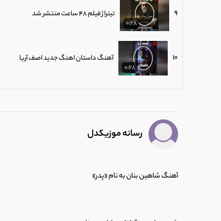
9
تیتراژ فیلم 48 ساعت منتشر شد
0:28
10
آهنگ داستان اهنگ جدید اصف آریا
0:28
11
دانلود آهنگ جدید ناصر زینعلی منتشر شد (
0:28
رسانه موزیکدل
12
میثاق راد آهنگ جدیدش را منتشر کرد.
0:28
آهنگ شاهین بنان به نام «پدر»
13
اجرای زنده آهنگ بگو بینم در کنسرت آرمین 
0:28