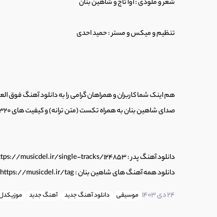
شعر و ملودی : آوا تاج و شاهین بنان
14
اهنگ حق داره اثر جدید گروه پازل
0:28
تنظیم و میکس و مستر : حمید احدی
15
آهنگ یه دونه تو با صدای آروین صمیمی و
0:28
هم اینک شما کاربران و همراهان گرامی را به دانلود آهنگ فوق الع
16
آهنگ غمگین بعد از رفتن از روزبه بمانی
صدای شاهین بنان به همراه تکست (متن ترانه) و کیفیت های 320 و 128 در موزیکدل دعوت میکنیم.
0:28
17
موزیک ویدئو و آهنگ زیبای پروانه وار از گروه
0:28
دانلود آهنگ پدر : https://musicdel.ir/single-tracks/124853/
دانلود همه آهنگ های شاهین بنان : https://musicdel.ir/tag/شاهین-بنان
18
اهنگ جدید ارمین زارعی (آرمین تو ای اف ام) ب
24 دی 1403
موسیقی
دانلود آهنگ جدید
آهنگ جدید
موزیکدل
0:28