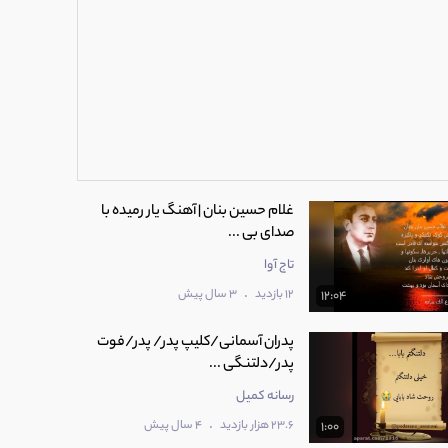
غلام حسین بنان | آهنگ یار رمیده با
صدای بی ...
تاج آوا
.
12 بازدید
3 سال پیش
12:04
پدران آسمانی/کلیپ پدر/ پدر/فوت
پدر/دلتنگی ...
رسانه کمیل
.
23.6 هزار بازدید
4 سال پیش
1:00