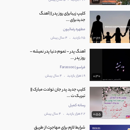
1:00
کلیپ زیبابرای روز پدر | | آهنگ
جدیدبرای ...
مطهره رضائیون
.
65 بازدید
4 سال پیش
3:24
آهنگ پدر - تموم دنیا پدر نمیشه -
روز پدر ...
فراسو | Farassoo
.
1.9 هزار بازدید
4 سال پیش
0:30
کلیپ جدید پدر جان تولدت مبارک ||
تبریک ت ...
رسانه کمیل
.
2.2 هزار بازدید
4 سال پیش
0:55
شرایط لازم برای مهاجرت از طریق