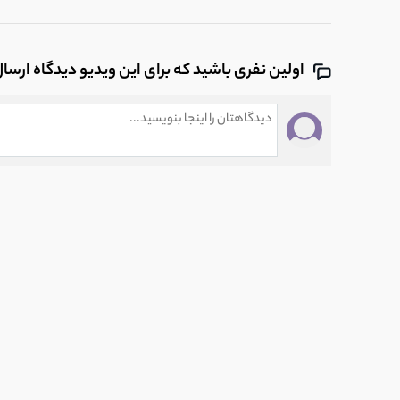
19
یوسف زمانی - تو این هوا آهنگ جدید
0:28
اولین نفری باشید که برای این ویدیو دیدگاه ارسا
20
آهنگ نشونیت کجاست از مهراج منتشر شد
0:28
21
آهنگ جدید علی زندوکیلی به نام بی تفاوتی
0:28
22
آهنگ نگاه آخر از مهدی جهانی
0:28
23
آهنگ پرسه با صدای عرفان طهماسبی
0:28