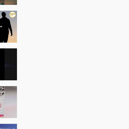
شد
شق
یا