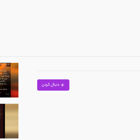
الماس)
دنبال کردن
زارعی