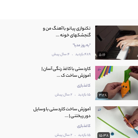
تکنوازی پیانو با آهنگ من و
گنجشکهای خونه ...
"به روز مدیا"
.
489 بازدید
4 سال پیش
5:16
کاردستی با کاغذ رنگی آسان |
آموزش ساخت ک ...
کاغذبازی
.
15 بازدید
2 سال پیش
3:28
آموزش ساخت کاردستی با وسایل
دور ریختنی | ...
کاغذبازی
.
15 بازدید
2 سال پیش
15:38