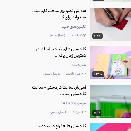
آموزش تصویری ساخت کاردستی
هندوانه برای ک ...
کارتون‌های جدید
.
744 بازدید
5 سال پیش
2:44
کاردستی های شیک و اسان :در
کمترین زمان یک ...
هنر دست
.
16.6 هزار بازدید
5 سال پیش
43:16
آموزش ساخت کاردستی - ساخت
کاردستی زیبا با ...
فراسو | Farassoo
.
142 بازدید
4 سال پیش
5:12
کاردستی خانه کوچک ساده -