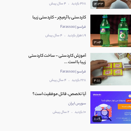
.
468 بازدید
4 سال پیش
14:33
کاردستی با آرمیچر - کاردستی زیبا
فراسو | Farassoo
.
1.9 هزار بازدید
4 سال پیش
3:04
آموزش کاردستی - ساخت کاردستی
زیبا با است ...
فراسو | Farassoo
.
228 بازدید
4 سال پیش
4:18
آیا تخصص، قاتل موفقیت است؟
سورس ایران
.
10 بازدید
2 سال پیش
8:09