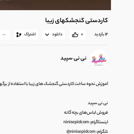
کاردستی گنجشکهای زیبا
12 بازدید
0
دانلود
اشتراک
نی نی سپید
آموزش نحوه ساخت کاردستی گنجشک های زیبا با استفاده از برگها
نی نی سپید
فروش لباس‌های بچه گانه
اینستاگرام: ninisepidcom
تلگرام: ninisepidcom@