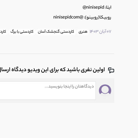
ایتا: ninisepid@
روبیکا(روبینو): @ninisepidcom
07 آبان 1403
هنری
کاردستی گنجشک آسان
کاردستی با برگ
کارد
اولین نفری باشید که برای این ویدیو دیدگاه ارسا