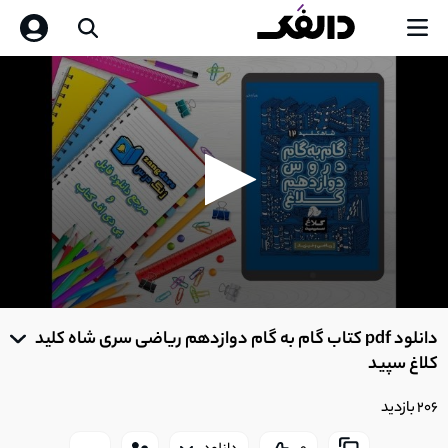
0
seconds
دانلود pdf کتاب گام به گام دوازدهم ریاضی سری شاه کلید
of
0
کلاغ سپید
seconds
206 بازدید