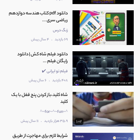
دانلود pdf کتاب هندسه دوازدهم
ریاضی سری ...
زنگ درس
.
69 بازدید
4 سال پیش
0:11
دانلود فیلم شاه کش | دانلود
رایگان فیلم ...
فیلم تو ایرانی ✔️
.
408 بازدید
6 سال پیش
0:56
شاه کلید،باز کردن پنج قفل با یک
کلید
^~for~^~fun~^
.
35.9 هزار بازدید
11 سال پیش
1:02
شرایط لازم برای مهاجرت از طریق