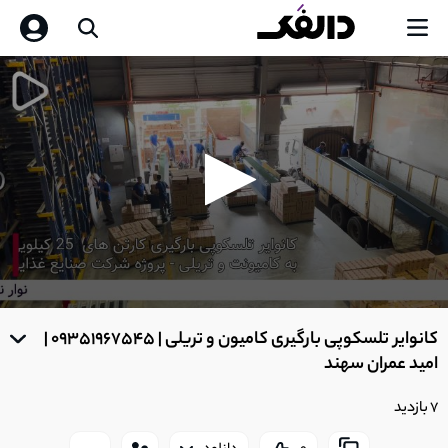
0
seconds
کانوایر تلسکوپی بارگیری کامیون و تریلی | 09351967545 |
of
0
امید عمران سهند
seconds
7 بازدید