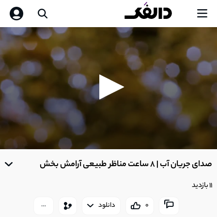
0
seconds
صدای جریان آب | 8 ساعت مناظر طبیعی آرامش بخش
of
0
seconds
11 بازدید
0
دانلود