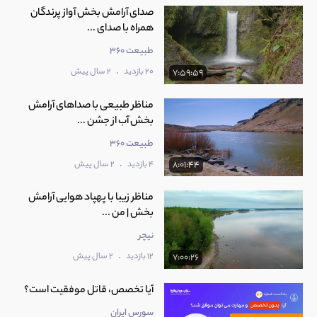
صدای آرامش بخش آواز پرندگان
همراه با صدای ...
طبیعت 360
.
20 بازدید
2 سال پیش
7:59:59
مناظر طبیعی با صداهای آرامش
بخش آب از جشن ...
طبیعت 360
.
4 بازدید
2 سال پیش
8:01:44
مناظر زیبا با پهپاد هوایی آرامش
بخش | من ...
نیچر
.
12 بازدید
2 سال پیش
7:00:26
آیا تخصص، قاتل موفقیت است؟
سورس ایران