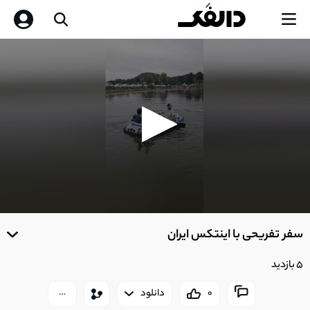
0
seconds
سفر تفریحی با اینتکس ایران
of
0
seconds
5 بازدید
0
دانلود