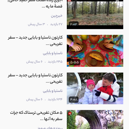
اجرای زنده آهنگ سفر حمید حامی |
قصهٔ ما یه ...
خبرچین
.
27 بازدید
3 سال پیش
2:03
کارتون ناستیا و بابایی جدید - سفر
تفریحی ...
ناستیا و بابایی
.
245 بازدید
6 سال پیش
5:55
کارتون ناستیا و بابایی جدید - سفر
تفریحی ...
ناستیا و بابایی
.
634 بازدید
6 سال پیش
4:08
5 مکان تفریحی ترسناک که جرات
سفر به آنها ...
پرونده های مرموز