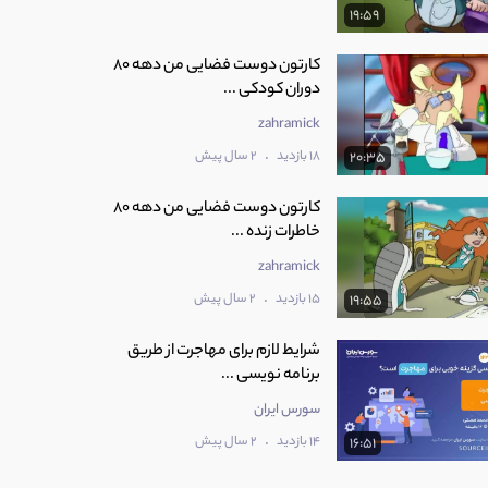
19:59
کارتون دوست فضایی من دهه 80
دوران کودکی ...
zahramick
.
18 بازدید
2 سال پیش
20:35
کارتون دوست فضایی من دهه 80
خاطرات زنده ...
zahramick
.
15 بازدید
2 سال پیش
19:55
شرایط لازم برای مهاجرت از طریق
برنامه نویسی ...
سورس ایران
.
14 بازدید
2 سال پیش
16:51