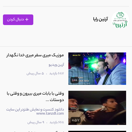
آرتین رایا
دنبال کردن
موزیک میری سفر میری خدا نگهدار
آرین ویدیو
.
687 بازدید
5 سال پیش
1:00
وقتی با بابات میری بیرون و وقتی با
دوستات ...
دانلود کنسرت و نمایش طنزدر این سایت
www.tanzdl.com
0:57
.
668 بازدید
9 سال پیش