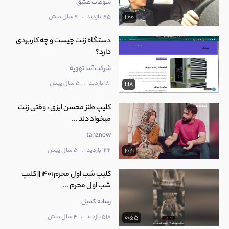
سوغات عشق
.
195 بازدید
9 سال پیش
1:00
دستگاه زنت چیست و چه کاربردی
دارد؟
شرکت آسا تهویه
.
181 بازدید
5 سال پیش
1:18
کلیپ طنز محسن ایزی ، وقتی زنت
میخواد دلد ...
tanznew
.
132 بازدید
5 سال پیش
2:21
کلیپ شب اول محرم 1401 || کلیپ
شب اول محرم ...
رسانه کمیل
.
518 بازدید
4 سال پیش
0:55