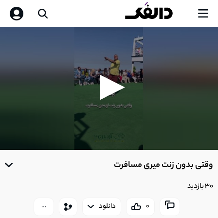
0
seconds
وقتی بدون زنت میری مسافرت
of
0
seconds
30 بازدید
0
دانلود