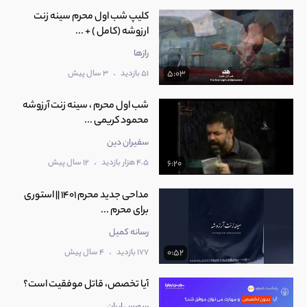
کلیپ شب اول محرم سینه زنت
ارزوشه (کامل ) + ...
رازها
.
51 بازدید
3 سال پیش
5:03
شب اول محرم ، سینه زنت آرزوشه
محمود کریمی ...
سفیران دین
.
4.5 هزار بازدید
12 سال پیش
6:20
مداحی جدید محرم 1401 || استوری
برای محرم ...
رسانه کمیل
.
177 بازدید
4 سال پیش
0:52
آیا تخصص، قاتل موفقیت است؟
سورس ایران