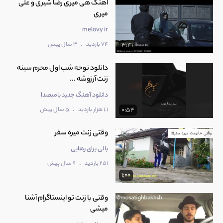
اهنگ هی میری رضا شیری و علی
میری
melovy ir
.
74 بازدید
3 سال پیش
3:41
دانلود نوحه شب اول محرم سینه
زنت آرزوشه ...
دانلود آهنگ جدید بامیصدا
.
1.1 هزار بازدید
5 سال پیش
0:54
بالی برای رهایی
.
251 بازدید
9 سال پیش
1:00
‫وقتی با زنت تو اینستاگرام آشنا