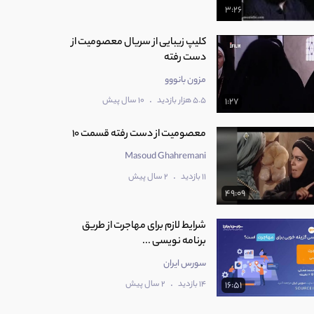
3:26
كلیپ زیبایی از سریال معصومیت از
دست رفته
مزون بانووو
.
5.5 هزار بازدید
10 سال پیش
1:27
معصومیت از دست رفته قسمت 10
Masoud Ghahremani
.
11 بازدید
2 سال پیش
49:09
شرایط لازم برای مهاجرت از طریق
برنامه نویسی ...
سورس ایران
.
14 بازدید
2 سال پیش
16:51