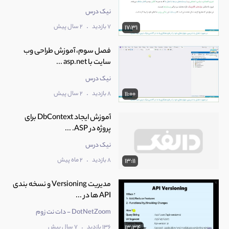
نیک درس
.
7 بازدید
2 سال پیش
17:31
فصل سوم، آموزش طراحی وب
سایت با asp.net ...
نیک درس
.
8 بازدید
2 سال پیش
11:00
آموزش ایجاد DbContext برای
پروژه در ASP. ...
نیک درس
.
8 بازدید
2 ماه پیش
13:11
مدیریت Versioning و نسخه بندی
API ها در ...
DotNetZoom - دات نت زوم
.
136 بازدید
7 سال پیش
13:34