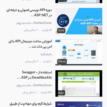
دوره API نویسی اصولی و حرفه ای
در ASP.NET ...
DotNetZoom - دات نت زوم
.
191 بازدید
7 سال پیش
21:07
آموزش ساخت مینیمال API با ای
اس پی دات نت ...
دانشکده
.
8 بازدید
2 سال پیش
36:08
استفاده از Swagger -
Swashbuckle در ASP. ...
DotNetZoom - دات نت زوم
.
143 بازدید
7 سال پیش
11:50
شرایط لازم برای مهاجرت از طریق