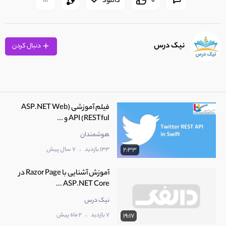
0
دانلود
نیک درس
دنبال کردن
فیلم آموزشی (ASP.NET Web
API (RESTful و ...
هوشمندان
.
133 بازدید
7 سال پیش
2:33
آموزش آشنایی با Razor Page در
ASP.NET Core ...
نیک درس
.
7 بازدید
2 ماه پیش
19:17