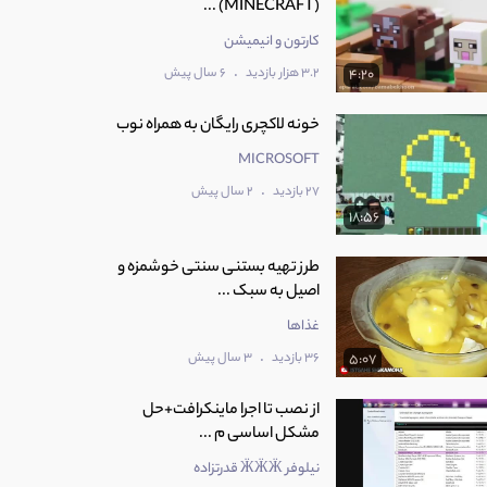
(MINECRAFT) ...
کارتون و انیمیشن
.
3.2 هزار بازدید
6 سال پیش
4:20
خونه لاکچری رایگان به همراه نوب
MICROSOFT
.
27 بازدید
2 سال پیش
18:56
طرز تهیه بستنی سنتی خوشمزه و
اصیل به سبک ...
غذاها
.
36 بازدید
3 سال پیش
5:07
از نصب تا اجرا ماینکرافت+حل
مشکل اساسی م ...
نیلوفر ӜӜӜ قدرتزاده