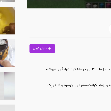
0
seconds
of
11
minutes,
0
Volume
90%
دنبال کردن
 عزیز ما بستنی را در ماینکرافت رایگان بفروشید
دوارز ماینکرافت،سفر در زمان،مود و شیدر پک