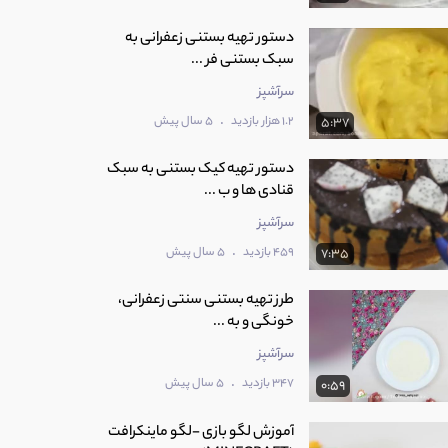
دستور تهیه بستنی زعفرانی به
سبک بستنی فر ...
سرآشپز
.
1.2 هزار بازدید
5 سال پیش
5:37
دستور تهیه کیک بستنی به سبک
قنادی ها و ب ...
سرآشپز
.
459 بازدید
5 سال پیش
7:35
طرز تهیه بستنی سنتی زعفرانی،
خونگی و به ...
سرآشپز
.
347 بازدید
5 سال پیش
0:59
آموزش لگو بازی -لگو ماینکرافت