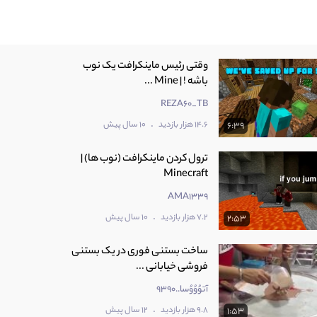
وقتی رئیس ماینکرافت یک نوب
باشه ! | Mine ...
REZA60_TB
.
14.6 هزار بازدید
10 سال پیش
6:39
ترول کردن ماینکرافت (نوب ها) |
Minecraft
AMA1339
.
7.2 هزار بازدید
10 سال پیش
2:53
ساخت بستنی فوری در یک بستنی
فروشی خیابانی ...
آتوُوُوُسا..9390
.
9.8 هزار بازدید
12 سال پیش
1:53