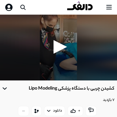
0
seconds
کشیدن چربی با دستگاه پزشکی Lipo Modeling
of
0
seconds
7 بازدید
0
دانلود