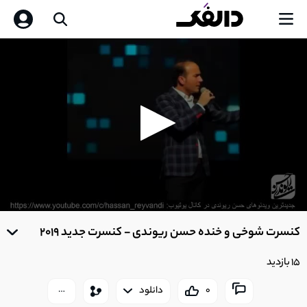
0
seconds
کنسرت شوخی و خنده حسن ریوندی - کنسرت جدید 2019
of
0
seconds
15 بازدید
0
دانلود