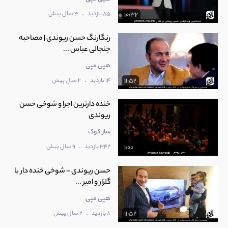
.
85 بازدید
3 سال پیش
10:32
رنگارنگ حسن ریوندی | مصاحبه
جنجالی عباس ...
هپی مپی
.
14 بازدید
2 سال پیش
11:52
‫خنده دارترین اجرا و شوخی حسن
ساز کوک
.
342 بازدید
9 سال پیش
1:00
حسن ریوندی - شوخی خنده دار با
گلزار و امیر ...
هپی مپی
.
8 بازدید
2 سال پیش
11:52