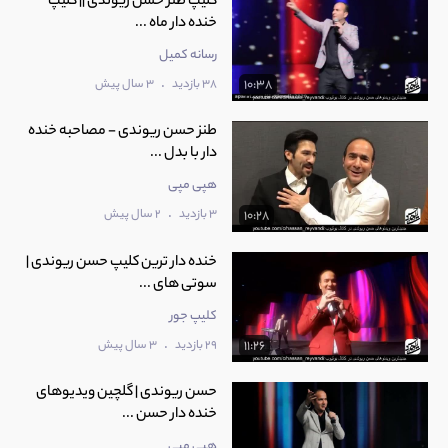
کلیپ طنز حسن ریوندی || کلیپ
خنده دار ماه ...
رسانه کمیل
.
38 بازدید
3 سال پیش
10:38
طنز حسن ریوندی - مصاحبه خنده
دار با بدل ...
هپی مپی
.
3 بازدید
2 سال پیش
10:28
خنده دار ترین کلیپ حسن ریوندی |
سوتی های ...
کلیپ جور
.
29 بازدید
3 سال پیش
11:26
حسن ریوندی | گلچین ویدیوهای
خنده دار حسن ...
هپی مپی