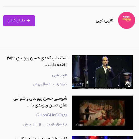
هپی مپی
دنبال کردن
استنداپ کمدی حسن ریوندی 2022
| خنده دارت ...
هپی مپی
.
6 بازدید
2 سال پیش
10:42
شومنی حسن ریوندی و شوخی
های حسن ریوندی با ...
GHooGHnOOs89
.
6.8 هزار بازدید
11 سال پیش
4:00