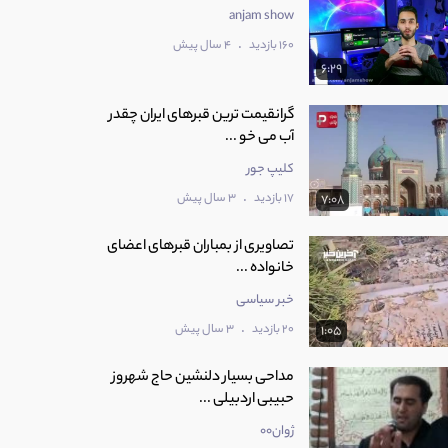
anjam show
.
160 بازدید
4 سال پیش
6:29
گرانقیمت ترین قبرهای ایران چقدر
آب می خو ...
کلیپ جور
.
17 بازدید
3 سال پیش
7:08
تصاویری از بمباران قبرهای اعضای
خانواده ...
خبر سیاسی
.
20 بازدید
3 سال پیش
1:05
مداحی بسیار دلنشین حاج شهروز
حبیبی اردبیلی ...
ژوان00