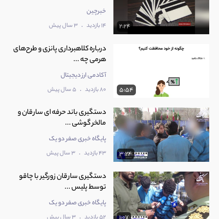
خبرچین
.
14 بازدید
3 سال پیش
2:24
درباره کلاهبرداری پانزی و طرح‌های
هرمی چه ...
آکادمی ارز دیجیتال
.
80 بازدید
5 سال پیش
5:54
دستگیری باند حرفه ای سارقان و
مالخر گوشی ...
پایگاه خبری صفر دو یک
.
43 بازدید
3 سال پیش
3:24
دستگیری سارقان زورگیر با چاقو
توسط پلیس ...
پایگاه خبری صفر دو یک
.
52 بازدید
3 سال پیش
1:07