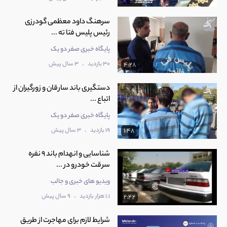
سرهنگ داود معظمی گودرزی
رئیس پلیس فتا ته ...
پایگاه خبری صفر دو یک
.
30 بازدید
3 سال پیش
4:28
دستگیری باند سارقان و زورگیران از
اتباع ...
پایگاه خبری صفر دو یک
.
19 بازدید
3 سال پیش
1:48
شناسایی و انهدام باند 9 نفره
سرقت خودرو در ...
ویدیو های خبری و جالب
.
1.1 هزار بازدید
9 سال پیش
2:42
شرایط لازم برای مهاجرت از طریق