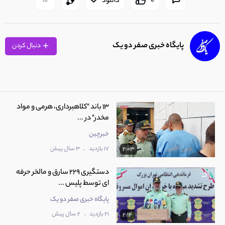
0
دانلود
پایگاه خبری صفر دو یک
دنبال کردن
13 باند "کلاهبرداری، هرمی و مواد
مخدر" در ...
خبرچین
.
17 بازدید
3 سال پیش
2:03
دستگیری 229 سارق و مالخر حرفه
ای توسط پلیس ...
پایگاه خبری صفر دو یک
.
21 بازدید
2 سال پیش
2:14