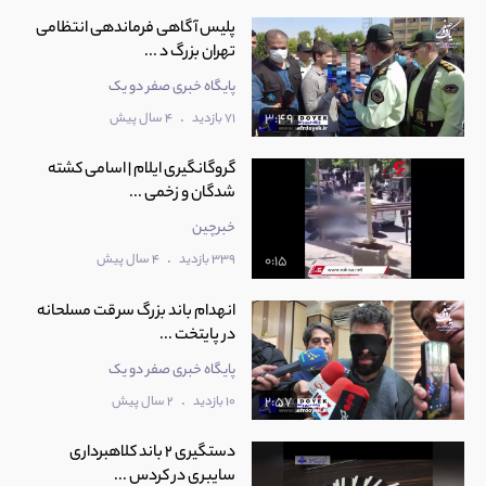
پلیس آگاهی فرماندهی انتظامی
تهران بزرگ د ...
پایگاه خبری صفر دو یک
.
71 بازدید
4 سال پیش
3:49
گروگانگیری ایلام | اسامی کشته
شدگان و زخمی ...
خبرچین
.
339 بازدید
4 سال پیش
0:15
انهدام باند بزرگ سرقت مسلحانه
در پایتخت ...
پایگاه خبری صفر دو یک
.
10 بازدید
2 سال پیش
2:57
دستگیری 2 باند کلاهبرداری
سایبری در کردس ...