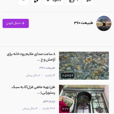
1
دانلود
طبیعت 360
دنبال کردن
8 ساعت صدای ملایم رودخانه برای
آرامش و خ ...
طبیعت 360
.
14 بازدید
2 سال پیش
7:59:59
طرز تهیه ماهی قزل‌آلا به سبک
رستورانی | ...
بپز و بخور
.
307 بازدید
3 سال پیش
12:27