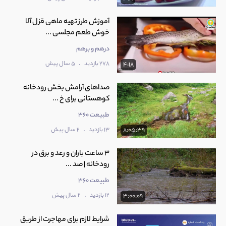
آموزش طرز تهیه ماهی قزل آلا
خوش طعم مجلسی ...
درهم و برهم
.
278 بازدید
5 سال پیش
4:18
صداهای آرامش بخش رودخانه
کوهستانی برای خ ...
طبیعت 360
.
13 بازدید
2 سال پیش
8:05:39
3 ساعت باران و رعد و برق در
رودخانه | صد ...
طبیعت 360
.
12 بازدید
2 سال پیش
3:00:09
شرایط لازم برای مهاجرت از طریق