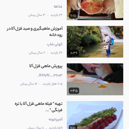
غذاها
.
22 بازدید
3 سال پیش
11:15
آموزش ماهیگیری و صید قزل آلا در
رودخانه
کولی شاپ
.
22 بازدید
2 سال پیش
8:36
پرورش ماهی قزل آلا
KHyN__3683..
.
7.5 هزار بازدید
12 سال پیش
0:45
تهیه " فیله ماهی قزل آلا با تره
فرنگی " ...
آشپزخونه
.
159 بازدید
8 سال پیش
6:18