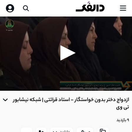
0
seconds
ازدواج دختر بدون خواستگار - استاد قرائتی | شبکه نیشابور
of
0
تی وی
seconds
9 بازدید