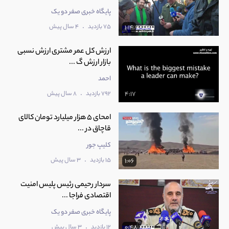
پایگاه خبری صفر دو یک
.
75 بازدید
4 سال پیش
1:14
ارزش کل عمر مشتری ارزش نسبی
بازار ارزش گ ...
احمد
.
792 بازدید
8 سال پیش
4:17
امحای 5 هزار میلیارد تومان کالا‌ی
قاچاق در ...
کلیپ جور
.
15 بازدید
3 سال پیش
1:06
سردار رحیمی رئیس پلیس امنیت
اقتصادی فراجا ...
پایگاه خبری صفر دو یک
.
12 بازدید
3 سال پیش
0:48