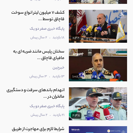
کشف 7 میلیون لیتر انواع سوخت
قاچاق توسط ...
پایگاه خبری صفر دو یک
.
18 بازدید
2 سال پیش
0:42
سخنان پلیس مانند ضربه ای به
مافیای قاچاق ...
خبرچین
.
13 بازدید
3 سال پیش
1:08
انهدام باندهای سرقت و دستگیری
مالخران در ...
پایگاه خبری صفر دو یک
.
21 بازدید
2 سال پیش
2:38
شرایط لازم برای مهاجرت از طریق