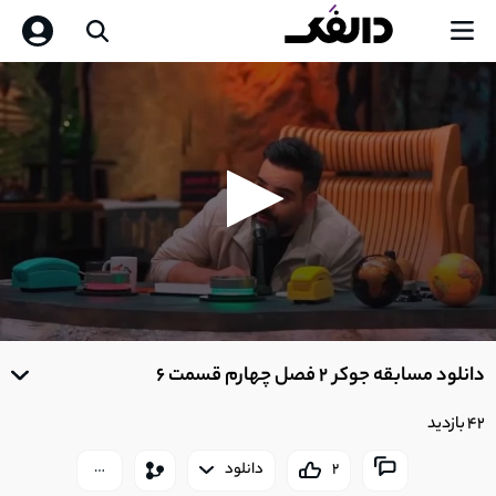
0
seconds
دانلود مسابقه جوکر 2 فصل چهارم قسمت 6
of
0
seconds
42 بازدید
2
دانلود