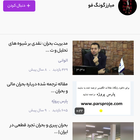
1:50
مبارز گونگ فو
دنبال کردن
9
فیلم سینمایی شهر اژدها
1:01
مدیریت بحران: نقدی بر شیوه های
تحلیل و ت ...
10
فیلم سینمایی اژدهای شکست ناپذیر
1:13
الوانی
.
429 بازدید
8 سال پیش
3:30
11
فیلم سینمایی آدمکش افسانه ای
مقاله ترجمه شده درباره بحران مالی
3:06
و بحران ...
پارس پروژه
12
فیلم سینمایی فرشتگان آهنین
.
605 بازدید
9 سال پیش
0:22
3:34
بحران پیری و بحران تجرد قطعی در
ایران | ...
13
فیلم سینمایی فرشتگان آهنین 2