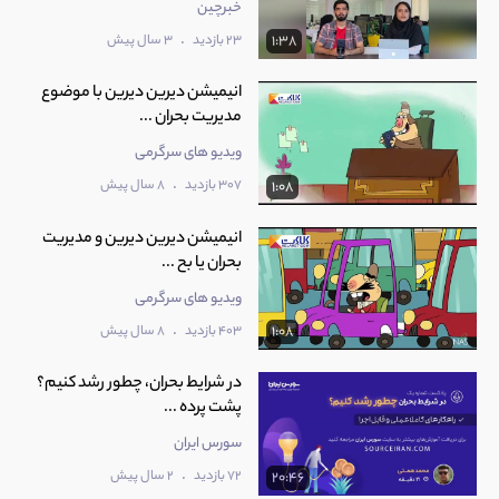
خبرچین
2:39
.
23 بازدید
3 سال پیش
1:38
14
فیلم سینمایی مسیر بحران
انیمیشن دیرین دیرین با موضوع
1:05
مدیریت بحران ...
ویدیو های سرگرمی
.
307 بازدید
8 سال پیش
1:08
15
فیلم سینمایی طوفان ضد فساد
2:04
انیمیشن دیرین دیرین و مدیریت
بحران یا بح ...
16
فرشتگان آهنین 3:روز رستاخیز
ویدیو های سرگرمی
0:55
.
403 بازدید
8 سال پیش
1:08
در شرایط بحران، چطور رشد کنیم؟
17
فیلم سینمایی تقابل مرگ و زندگی
پشت پرده ...
1:12
سورس ایران
.
72 بازدید
2 سال پیش
20:46
18
فیلم سینمایی دادستان