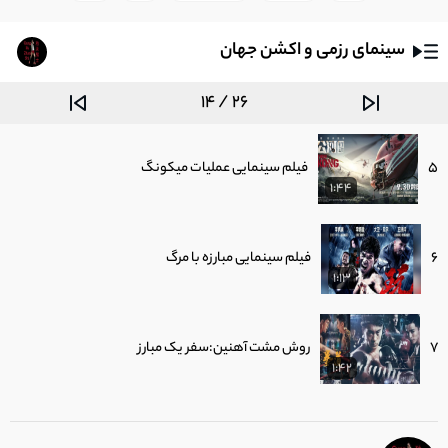
2:41
سینمای رزمی و اکشن جهان
4
فیلم رزمی حادثه ای مأموریت فوق سری
1:07
14 / 26
5
فیلم سینمایی عملیات میکونگ
1:44
6
فیلم سینمایی مبارزه با مرگ
1:13
7
روش مشت آهنین:سفر یک مبارز
1:42
8
فیلم سینمایی چوی لی فوت