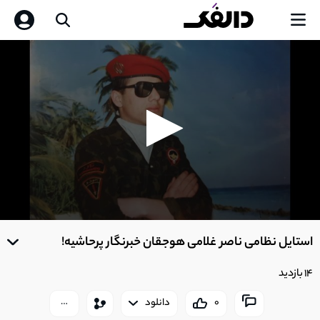
0
seconds
استایل نظامی ناصر غلامی هوجقان خبرنگار پرحاشیه!
of
0
seconds
14 بازدید
0
دانلود