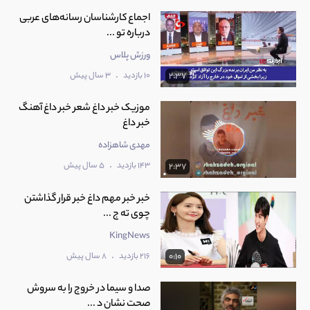
اجماع کارشناسان رسانه‌های عربی
درباره تو ...
ورزش پلاس
.
10 بازدید
3 سال پیش
2:37
موزیک خبر داغ شعر خبر داغ آهنگ
خبر داغ
مهدی شاهزاده
.
143 بازدید
5 سال پیش
2:37
خبر خبر مهم داغ خبر قرار گذاشتن
چوی ته ج ...
KingNews
.
216 بازدید
8 سال پیش
0:10
صدا و سیما در خروج را به سروش
صحت نشان د ...