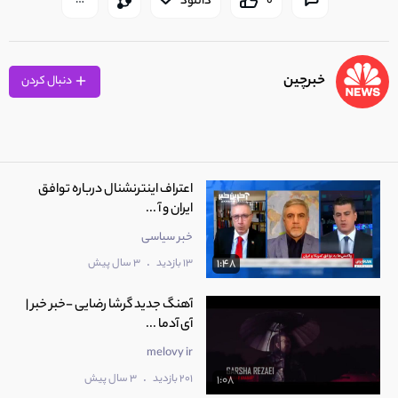
0
دانلود
خبرچین
دنبال کردن
اعتراف اینترنشنال درباره توافق
ایران و آ ...
خبر سیاسی
.
13 بازدید
3 سال پیش
1:48
آهنگ جدید گرشا رضایی -خبر خبر |
آی آدما ...
melovy ir
.
201 بازدید
3 سال پیش
1:08