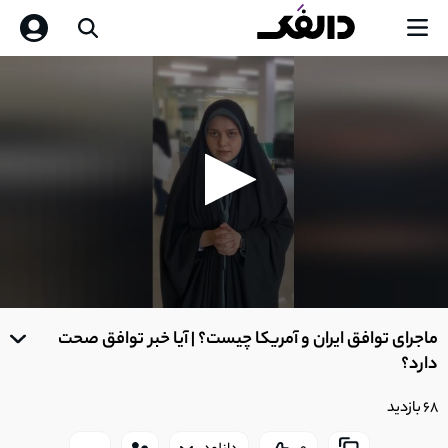
0
seconds
ماجرای توافق ایران و آمریکا چیست؟ | آیا خبر توافق صحت
of
0
دارد؟
seconds
68 بازدید