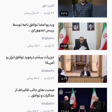
کلیپ جور
.
27 بازدید
3 سال پیش
2:37
ویدیو امضا توافق نامه توسط
رییس جمهور ای ...
khabar20
.
21 بازدید
2 ماه پیش
0:52
جزییات بیشتر درمورد توافق ایران و
آمریکا
khabar20
.
26 بازدید
2 ماه پیش
5:26
صحبت های جالب قالیباف از
مذاکرات و توافق ...
khabar20
.
43 بازدید
2 ماه پیش
27:57