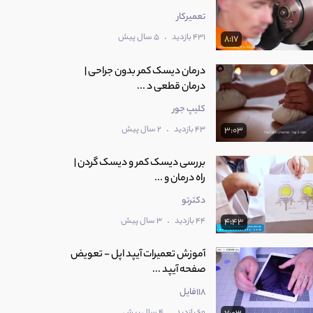
تعمیرکار
.
431 بازدید
5 سال پیش
8:17
درمان دیسک کمر بدون جراحی |
درمان قطعی د ...
کلیپ جور
.
43 بازدید
2 سال پیش
3:03
بررسی دیسک کمر و دیسک گردن |
راه درمان و ...
دکترتو
.
44 بازدید
3 سال پیش
4:43
آموزش تعمیرات آیپد اپل - تعویض
صفحه آیپد ...
118فایل
.
60 بازدید
4 سال پیش