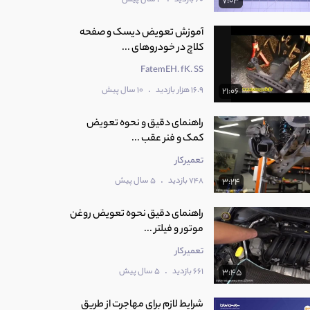
7:03
آموزش تعویض دیسک و صفحه
کلاچ در خودروهای ...
FatemEH. fK. SS
.
16.9 هزار بازدید
10 سال پیش
21:06
راهنمای دقیق و نحوه تعویض
کمک و فنر عقب ...
تعمیرکار
.
748 بازدید
5 سال پیش
3:24
راهنمای دقیق نحوه تعویض روغن
موتور و فیلتر ...
تعمیرکار
.
661 بازدید
5 سال پیش
3:45
شرایط لازم برای مهاجرت از طریق