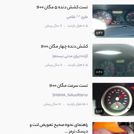
تست کشش دنده 5 مگان 1600
ماری ^^ غلامی
.
8.5 هزار بازدید
11 سال پیش
0:42
کشش دنده چهار مگان 1600
آزاده (برای مدتی نیستم)
.
6.5 هزار بازدید
11 سال پیش
0:20
تست سرعت مگان 1600
SHiiMA_NAseRI1366
.
15.0 هزار بازدید
10 سال پیش
1:56
راهنمای نحوه صحیح تعویض لنت و
دیسک ترمز ...