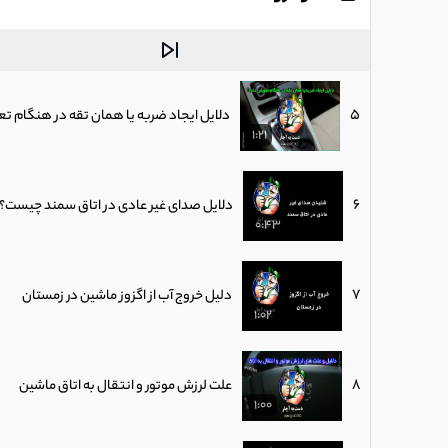
4
دلایل لرزش فرمان خودرو
1:21
5
دلایل ایجاد ضربه یا همان تقه در هنگام تع
1:21
6
دلایل صدای غیر عادی در اتاق سمند چیست؟ |
0:43
7
دلیل خروج آب از اگزوز ماشین در زمستان
1:02
8
علت لرزش موتور و انتقال به اتاق ماشین
1:00