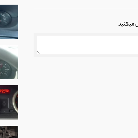
وغن
ل میکنید
روشن کردن) ماشین در فصول سرد
5