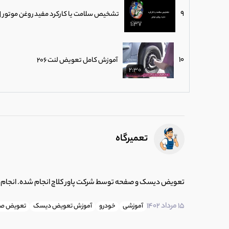
9
تشخیص سلامت یا کارکرد مفید روغن موتور |
1:37
10
آموزش کامل تعویض لنت 206
2:30
11
نحوه ی استارت زدن و روشن کردن ماشین در
1:51
تعمیرگاه
12
تفاوت موتور 16 سوپاپ و موتور 8 سوپاپ در چیست ؟
0:53
تعویض دیسک و صفحه توسط شرکت پاور کلاچ انجام شده. انجام کلا
13
دلایل خرابی سنسور فشار هوا (مپ سنسور)
15 مرداد 1402
آموزشی
خودرو
آموزش تعویض دیسک
تعویض صف
0:53