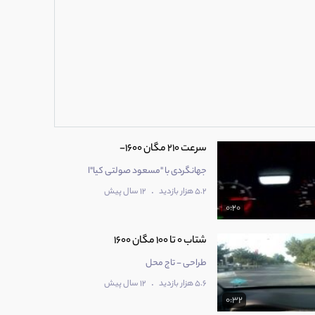
سرعت 210 مگان 1600-
جهانگردی با "مسعود صولتی کیا"ا
.
5.2 هزار بازدید
12 سال پیش
0:20
شتاب 0 تا 100 مگان 1600
طراحی - تاج محل
.
5.6 هزار بازدید
12 سال پیش
0:32