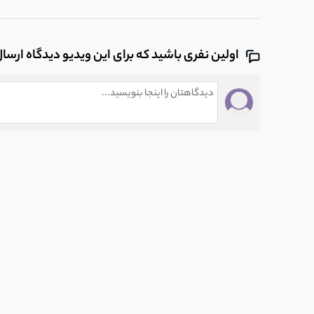
14
نکات فنی در هنگام تعویض روغن و فیلتر ر
2:06
اولین نفری باشید که برای این ویدیو دیدگاه ارسا
15
نکات فنی و کاربردی استارت زدن خودرو (
1:21
16
تعویض لامپ یا نوع رنگ کنسول ایرکاندیشن 206 تیپ 
1:34
17
چند دلیل عمده کم کردن آب در موتور 206
0:59
18
دلیل شنیده شدن صدای پت پت از اگزوز
0:50