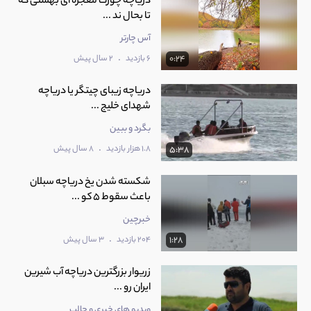
دریاچه چورت معجزه ای بهشتی که
تا بحال ند ...
آس چارتر
.
6 بازدید
2 سال پیش
0:24
دریاچه زیبای چیتگر یا دریاچه
شهدای خلیج ...
بگرد و ببین
.
1.8 هزار بازدید
8 سال پیش
5:38
شکسته شدن یخ دریاچه سبلان
باعث سقوط 5 کو ...
خبرچین
.
204 بازدید
3 سال پیش
1:28
زریوار بزرگترین دریاچه آب شیرین
ایران رو ...
ویدیو های خبری و جالب