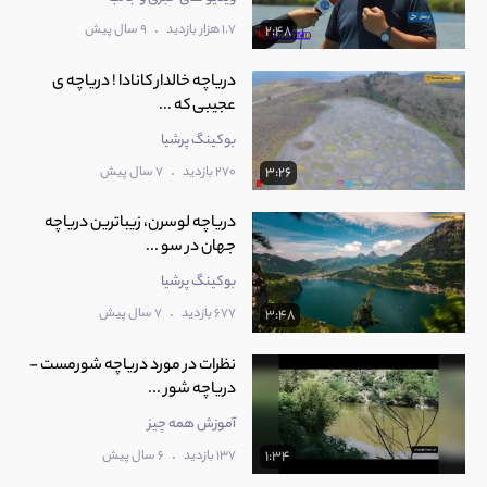
.
1.7 هزار بازدید
9 سال پیش
2:48
دریاچه خالدار کانادا ! دریاچه ی
عجیبی که ...
بوکینگ پرشیا
.
270 بازدید
7 سال پیش
3:26
دریاچه لوسرن، زیباترین دریاچه
جهان در سو ...
بوکینگ پرشیا
.
677 بازدید
7 سال پیش
3:48
نظرات در مورد دریاچه شورمست -
دریاچه شور ...
آموزش همه چیز
.
137 بازدید
6 سال پیش
1:34