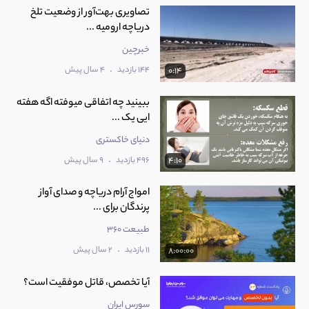
تصاویری بهت‌آور از وضعیت تلخ
دریاچه ارومیه ...
خبرچین
.
144 بازدید
4 سال پیش
0:14
‫ببینید چه اتفاقی میوفته اگه هفته
ایی یک ...
دنیای خاکستری
.
496 بازدید
9 سال پیش
4:10
امواج آرام دریاچه و صدای آواز
پرندگان برای ...
طبیعت 360
.
11 بازدید
2 سال پیش
8:00:00
آیا تخصص، قاتل موفقیت است؟
سورس ایران