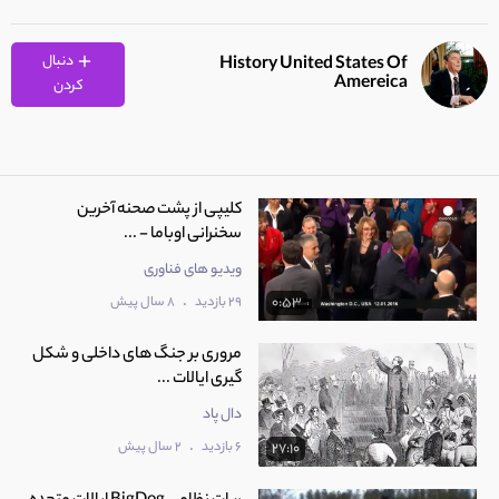
دنبال
History United States Of
Amereica
کردن
کلیپی از پشت صحنه آخرین
سخنرانی اوباما - ...
ویدیو های فناوری
.
29 بازدید
8 سال پیش
0:53
مروری بر جنگ های داخلی و شکل
گیری ایالات ...
دال پاد
.
6 بازدید
2 سال پیش
27:10