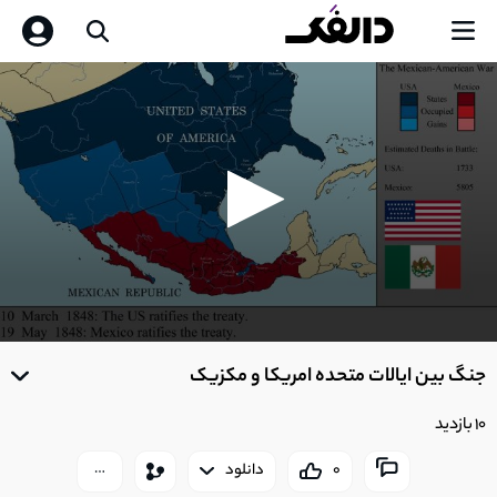
0
seconds
جنگ بین ایالات متحده امریکا و مکزیک
of
0
seconds
10 بازدید
0
دانلود