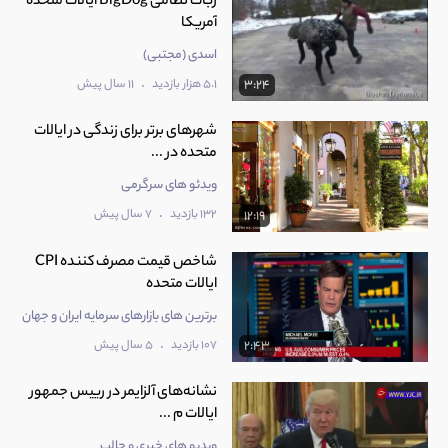
ربات نظامی BigDog ایالات متحده
آمریکا
اسدی (مجتبی)
.
5.1 هزار بازدید
11 سال پیش
3:24
شهرهای برتر برای زندگی در ایالات
متحده در ...
ویدئو های سرگرمی
.
132 بازدید
7 سال پیش
12:19
شاخص قیمت مصرف‌ کننده CPI
ایالات متحده
برترین های بازارهای سرمایه ایران و جهان
.
107 بازدید
5 سال پیش
2:43
نشانه‌های آلزایمر در رییس جمهور
ایالات م ...
ویدیو های خبری و جالب