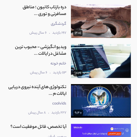
دره بازتاب کانیون ؛ مناطق
مسافرتی و توری ...
گردشگری
.
197 بازدید
6 سال پیش
12:01
ویدیو انگیزشی - محبوب ترین
مشاغل در ایالات ...
خانم خونه
.
113 بازدید
6 سال پیش
10:19
تکنولوژی های آینده نیروی دریایی
ایالات م ...
coolvids
.
227 بازدید
8 سال پیش
9:40
آیا تخصص، قاتل موفقیت است؟
سورس ایران