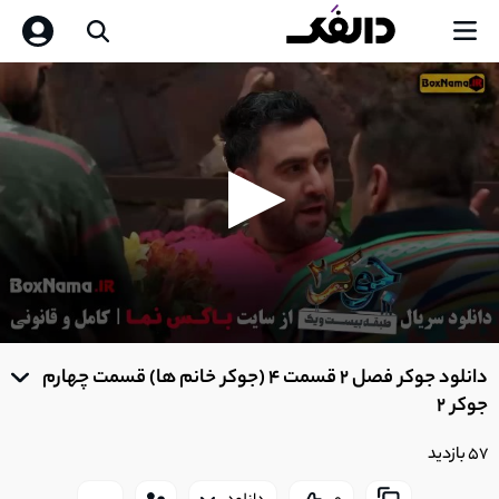
0
seconds
دانلود جوکر فصل 2 قسمت 4 (جوکر خانم ها) قسمت چهارم
of
0
جوکر 2
seconds
57 بازدید