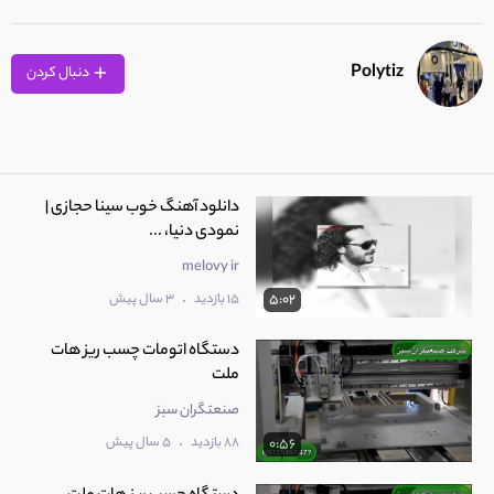
Polytiz
دنبال کردن
دانلود آهنگ خوب سینا حجازی |
نمودی دنیا، ...
melovy ir
.
15 بازدید
3 سال پیش
5:02
دستگاه اتومات چسب ریز هات
ملت
صنعتگران سبز
.
88 بازدید
5 سال پیش
0:56