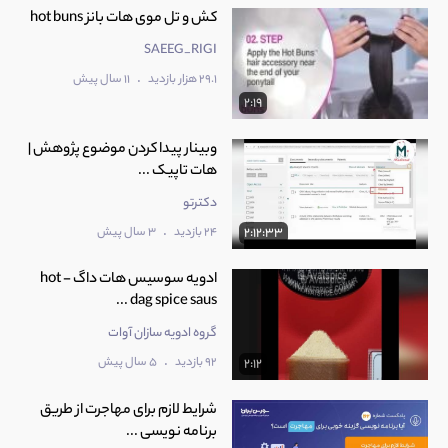
کش و تل موی هات بانز hot buns
SAEEG_RIGI
.
29.1 هزار بازدید
11 سال پیش
2:19
وبینار پیدا کردن موضوع پژوهش |
هات تاپیک ...
دکترتو
.
24 بازدید
3 سال پیش
2:12:33
ادویه سوسیس هات داگ - hot
dag spice saus ...
گروه ادویه سازان آوات
.
92 بازدید
5 سال پیش
2:12
شرایط لازم برای مهاجرت از طریق
برنامه نویسی ...