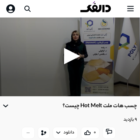
0
seconds
چسب هات ملت Hot Melt چیست؟
of
0
seconds
9 بازدید
0
دانلود