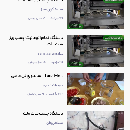
دستگاه چسب ریز هات ملت
صنعتگران سبز
.
79 بازدید
5 سال پیش
0:56
دستگاه تمام اتوماتیک چسب ریز
هات ملت
sanatgaransabz
.
161 بازدید
5 سال پیش
0:56
Tuna Melt- ساندویچ تن ماهی
سوغات عشق
.
602 بازدید
9 سال پیش
7:34
دستگاه چسب هات ملت
مسافر زمان