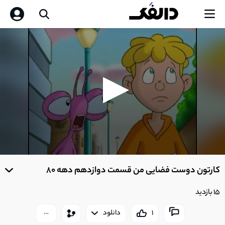
0
seconds
کارتون دوست فضایی من قسمت دوازدهم دهه 80
of
0
seconds
15 بازدید
1
دانلود