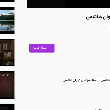
0
seconds
یوان هاشمی
of
38
seconds
Volume
90%
دنبال کردن
هاشمی
استاد مرتضی کیوان هاشمی