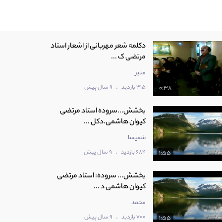
دکلمه شعر مهربانی از اشعار استاد
مرتضی ک ...
منیر
.
315 بازدید
9 سال پیش
0:38
بخشش...سروده استاد مرتضی
کیوان هاشمی.دکل ...
شمیسا
.
684 بازدید
9 سال پیش
1:55
بخشش... سروده: استاد مرتضی
کیوان هاشمی د ...
محمد
.
700 بازدید
9 سال پیش
1:55