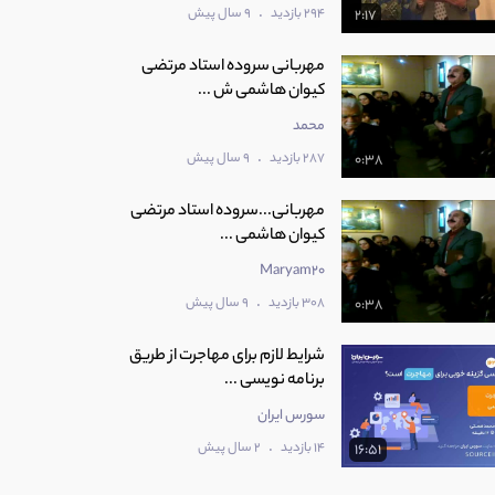
.
294 بازدید
9 سال پیش
2:17
مهربانی سروده استاد مرتضی
کیوان هاشمی ش ...
محمد
.
287 بازدید
9 سال پیش
0:38
مهربانی...سروده استاد مرتضی
کیوان هاشمی ...
Maryam20
.
308 بازدید
9 سال پیش
0:38
شرایط لازم برای مهاجرت از طریق
برنامه نویسی ...
سورس ایران
.
14 بازدید
2 سال پیش
16:51