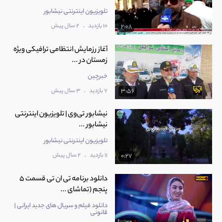
تلویزیون اینترنتی نیشابور
.
10 بازدید
2 سال پیش
2:08
آغاز رزمایش انتظامی ترافیکی ویژه
زمستان در ...
خبرچین
.
7 بازدید
3 سال پیش
3:56
نیشابور تی‌وی | تلویزیون اینترنتی
نیشابور ...
تلویزیون اینترنتی نیشابور
.
11 بازدید
2 سال پیش
0:27
دانلود برنامه تی ان تی قسمت 5
پنجم (تماشای ...
دانلود فیلم و سریال های جدید ایرانی |
قانونی