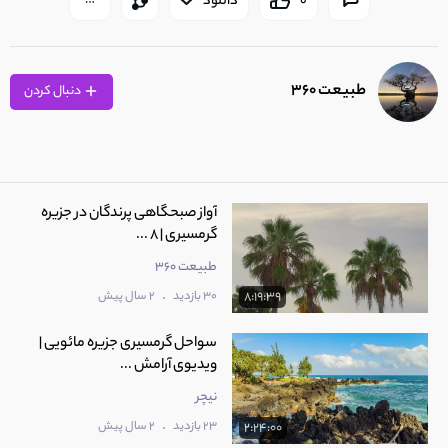
0
دانلود
طبیعت 360
دنبال کردن
آواز صبحگاهی پرندگان در جزیره
گرمسیری | 8 ...
طبیعت 360
.
30 بازدید
2 سال پیش
8:19:39
سواحل گرمسیری جزیره مائویی |
ویدیوی آرامش ...
نیچر
.
23 بازدید
2 سال پیش
2:24:00