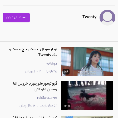
Twenty
دنبال کردن
تریلر سریال بیست و پنج بیست و
یک Twenty ...
دوشاخه
.
25 بازدید
3 سال پیش
1:16
گرو تیمور منوچهر با خروس اقا
رمضان قارداش ...
rok$ana_1995
.
5.1 هزار بازدید
12 سال پیش
13:11