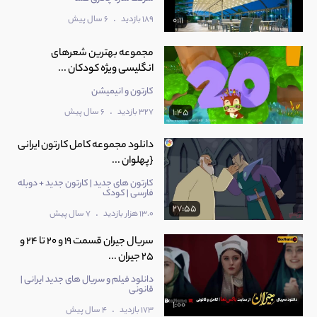
.
189 بازدید
6 سال پیش
0:11
مجموعه بهترین شعرهای
انگلیسی ویژه کودکان ...
کارتون و انیمیشن
.
327 بازدید
6 سال پیش
1:45
دانلود مجموعه کامل کارتون ایرانی
{پهلوان ...
کارتون های جدید | کارتون جدید + دوبله
فارسی | کودک
27:55
.
13.0 هزار بازدید
7 سال پیش
سریال جیران قسمت 19 و 20 تا 24 و
25 جیران ...
دانلود فیلم و سریال های جدید ایرانی |
قانونی
1:00
.
173 بازدید
4 سال پیش