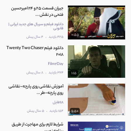
جیران قسمت 25 و 24 امیرحسین
فتحی در نقش ...
دانلود فیلم و سریال های جدید ایرانی |
قانونی
0:55
.
425 بازدید
4 سال پیش
دانلود فیلم Twenty Two Chaser
2018
Film2Day
.
324 بازدید
8 سال پیش
1:15
آموزش نقاشی روی پارچه-نقاشی
روی پارچه-طر ...
118فایل
.
154 بازدید
5 سال پیش
6:50
شرایط لازم برای مهاجرت از طریق