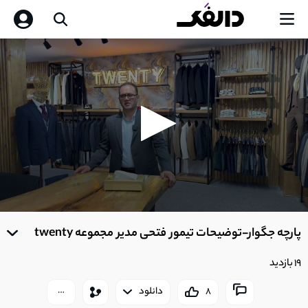
0
seconds
پارچه جگوار-توضیحات تیمور فتحی مدیر مجموعه twenty
of
0
seconds
19 بازدید
8
دانلود