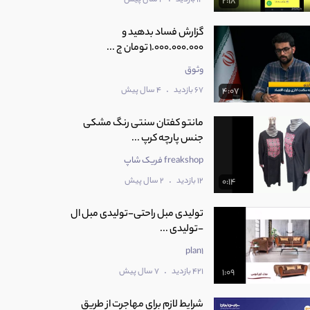
2:18
گزارش فساد بدهید و
1.000.000.000 تومان ج ...
وثوق
.
67 بازدید
4 سال پیش
4:07
مانتو کفتان سنتی رنگ مشکی
جنس پارچه کرپ ...
freakshop فریک شاپ
.
12 بازدید
2 سال پیش
0:14
تولیدی مبل راحتی-تولیدی مبل ال
-تولیدی ...
plan1
.
421 بازدید
7 سال پیش
1:09
شرایط لازم برای مهاجرت از طریق