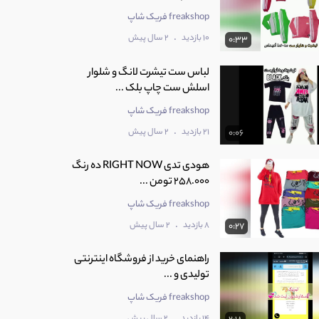
freakshop فریک شاپ
.
10 بازدید
2 سال پیش
0:33
لباس ست تیشرت لانگ و شلوار
اسلش ست چاپ بلک ...
freakshop فریک شاپ
.
21 بازدید
2 سال پیش
0:06
هودی تدی RIGHT NOW ده رنگ
258.000 تومن ...
freakshop فریک شاپ
.
8 بازدید
2 سال پیش
0:27
راهنمای خرید از فروشگاه اینترنتی
تولیدی و ...
freakshop فریک شاپ
.
14 بازدید
2 سال پیش