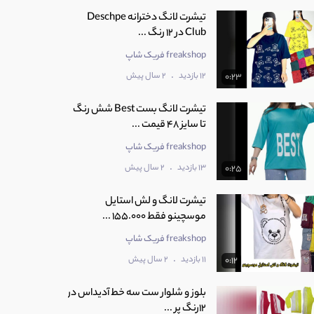
تیشرت لانگ دخترانه Deschpe
Club در 12 رنگ ...
freakshop فریک شاپ
.
12 بازدید
2 سال پیش
0:23
تیشرت لانگ بست Best شش رنگ
تا سایز 48 قیمت ...
freakshop فریک شاپ
.
13 بازدید
2 سال پیش
0:25
تیشرت لانگ و لش استایل
موسچینو فقط 155.000 ...
freakshop فریک شاپ
.
11 بازدید
2 سال پیش
0:12
بلوز و شلوار ست سه خط آدیداس در
12رنگ پر ...