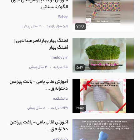
آموزش دوخت پیراهن نخی بدون
الگو/تابستانی
Sahar
.
5.9 هزار بازدید
3 سال پیش
7:38
اهنگ بهار بهار ناصر عبداللهی |
آهنگ بهار
melovy ir
.
165 بازدید
3 سال پیش
5:17
آموزش قلاب بافی - بافت پیراهن
دخترانه ق ...
دانشکده
.
1,029 بازدید
8 سال پیش
19:05
آموزش قلاب بافی - بافت پیراهن
دخترانه ق ...
دانشکده