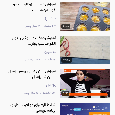
اموزش دسر پای زردالو ساده و
خوشمزه مناسب ...
پخت و پز
.
23 بازدید
3 سال پیش
6:50
آموزش دوخت مانتو کتی بدون
الگو مناسب بهار ...
نخ سوزن
.
27 بازدید
2 سال پیش
27:25
آموزش بستن شال و روسری|مدل
بستن شال|مدل ...
118فایل
.
450 بازدید
5 سال پیش
4:12
شرایط لازم برای مهاجرت از طریق
برنامه نویسی ...