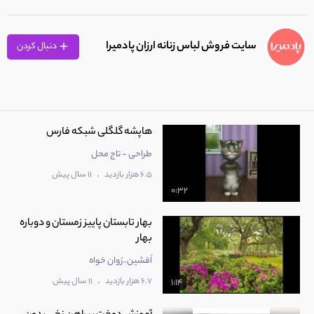
سایت فروش لباس زنانه ارزان پادمیرا
دنبال کردن
هاپشه گلگلی شبکه فارس
طراحی - تاج محل
.
6.5 هزار بازدید
11 سال پیش
0:32
بهار تابستان پاییز زمستان و دوباره
بهار
اَفشین..رَوان خواه
.
6.7 هزار بازدید
11 سال پیش
1:14