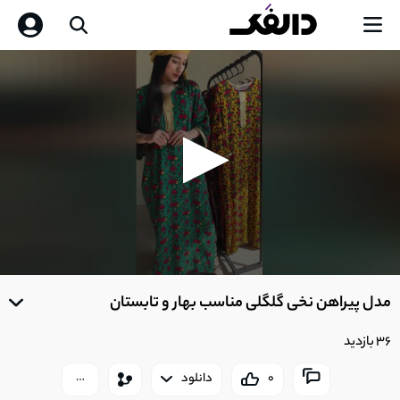
0
seconds
مدل پیراهن نخی گلگلی مناسب بهار و تابستان
of
0
seconds
36 بازدید
0
دانلود