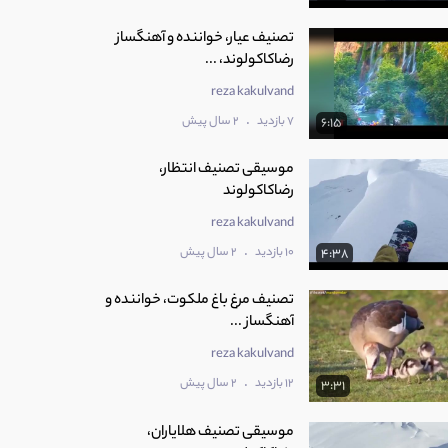
تصنیف عیار، خواننده و آهنگساز
رضاکاکولوند، ...
reza kakulvand
.
7 بازدید
2 سال پیش
6:15
موسیقی تصنیف انتظار،
رضاکاکولوند
reza kakulvand
.
10 بازدید
2 سال پیش
4:38
تصنیف مرغ باغ ملکوت، خواننده و
آهنگساز ...
reza kakulvand
.
12 بازدید
2 سال پیش
3:31
موسیقی تصنیف هلایاران،