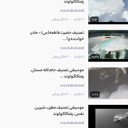
رضاکاکولوند
reza kakulvand
.
7 بازدید
2 سال پیش
7:12
تصنیف حضرت فاطمه(س) - مادر،
خواننده و آ ...
reza kakulvand
.
11 بازدید
2 سال پیش
9:39
موسیقی تصنیف جام لاله مستان،
رضاکاکولوند ...
reza kakulvand
.
8 بازدید
2 سال پیش
7:27
موسیقی تصنیف مطرب شیرین
نفس، رضاکاکولوند
reza kakulvand