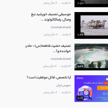
.
10 بازدید
2 سال پیش
7:57
موسیقی تصنیف خورشید تیغ
وصال، رضاکاکولوند ...
reza kakulvand
.
7 بازدید
2 سال پیش
7:42
تصنیف حضرت فاطمه(س) - مادر،
خواننده و آ ...
reza kakulvand
.
13 بازدید
2 سال پیش
9:39
آیا تخصص، قاتل موفقیت است؟
سورس ایران
.
10 بازدید
2 سال پیش
8:09