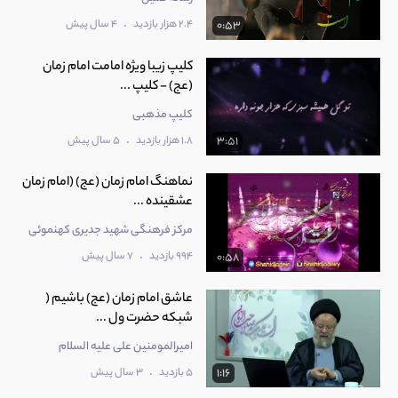
.
2.4 هزار بازدید
4 سال پیش
0:53
کلیپ زیبا ویژه امامت امام زمان
(عج) - کلیپ ...
کلیپ مذهبی
.
1.8 هزار بازدید
5 سال پیش
3:51
نماهنگ امام زمان (عج) (امام زمان
عشقینده ...
مرکز فرهنگی شهید جدیری کهنموئی
.
994 بازدید
7 سال پیش
0:58
عاشق امام زمان (عج) باشیم (
شبکه حضرت ول ...
امیرالمومنین علی عليه السلام
.
5 بازدید
3 سال پیش
1:16