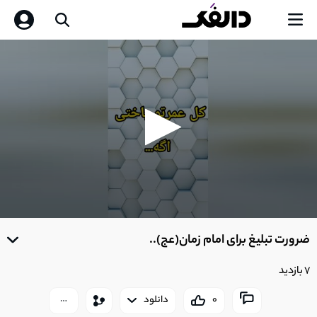
0
seconds
ضرورت تبلیغ برای امام زمان(عج)..
of
0
seconds
7 بازدید
0
دانلود