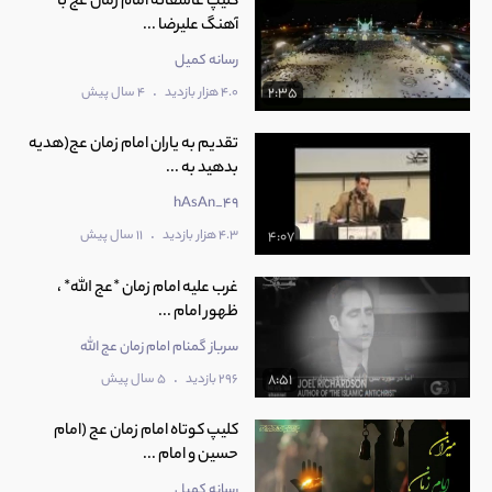
کلیپ عاشقانه امام زمان عج با
آهنگ علیرضا ...
رسانه کمیل
.
4.0 هزار بازدید
4 سال پیش
2:35
تقدیم به یاران امام زمان عج(هدیه
بدهید به ...
hAsAn_49
.
4.3 هزار بازدید
11 سال پیش
4:07
غرب علیه امام زمان *عج الله* ،
ظهور امام ...
سرباز گمنام امام زمان عج الله
.
296 بازدید
5 سال پیش
8:51
کلیپ کوتاه امام زمان عج (امام
حسین و امام ...
رسانه کمیل