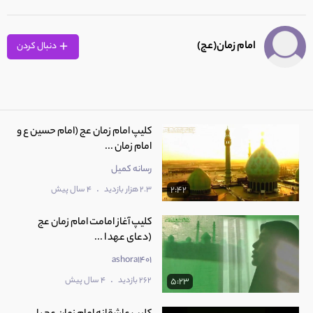
امام زمان(عج)
دنبال کردن
کلیپ امام زمان عج (امام حسین ع و
امام زمان ...
رسانه کمیل
.
2.3 هزار بازدید
4 سال پیش
2:42
کلیپ آغاز امامت امام زمان عج
(دعای عهد ا ...
ashora1401
.
262 بازدید
4 سال پیش
5:23