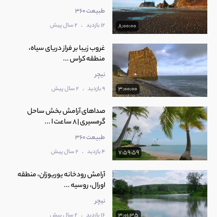
طبیعت 360
.
12 بازدید
2 سال پیش
8:00:00
غروب زیبا بر فراز دریای سیاه،
منطقه کراس ...
نیچر
.
9 بازدید
2 سال پیش
3:00:00
صداهای آرامش بخش ساحل
گرمسیری | 8 ساعت ا ...
طبیعت 360
.
4 بازدید
2 سال پیش
7:59:59
آرامش رودخانه یوریوزان، منطقه
اورال، روسیه ...
نیچر
.
16 بازدید
2 سال پیش
3:01:35