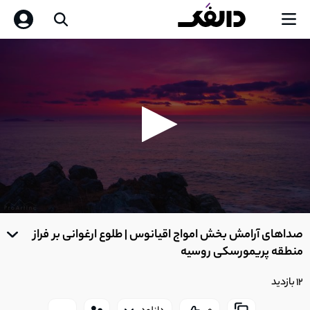
0
seconds
صداهای آرامش بخش امواج اقیانوس | طلوع ارغوانی بر فراز
of
0
منطقه پریمورسکی روسیه
seconds
12 بازدید