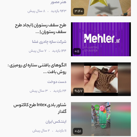
هنر مصور
.
943 بازدید
8 سال پیش
3:40
طرح سقف رستوران | ایجاد طرح
سقف رستوران | ...
شرکت سازه چادری غشا
.
144 بازدید
7 سال پیش
0:11
الگوهای بافتنی ستاره‌ ای رومیزی :
روش بافت ...
دست دوخت
.
24 بازدید
3 سال پیش
9:57
شناور بادی Intex طرح کاکتوس
گلدار
اینتکس ایران
.
11 بازدید
2 سال پیش
0:51