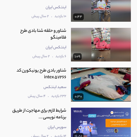
اینتکس ایران
.
10 بازدید
2 سال پیش
0:44
شناور و حلقه شنا بادی طرح
فلامینگو
اینتکس ایران
.
6 بازدید
2 سال پیش
1:09
شناور بادی طرح یونیکورن کد
intex 57266
سعید اینتکس
.
232 بازدید
4 سال پیش
0:30
شرایط لازم برای مهاجرت از طریق
برنامه نویسی ...
سورس ایران
.
14 بازدید
2 سال پیش
16:51