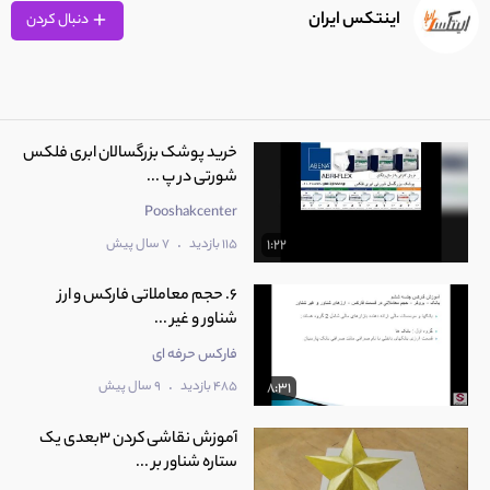
اینتکس ایران
دنبال کردن
خرید پوشک بزرگسالان ابری فلکس
شورتی در پ ...
Pooshakcenter
.
115 بازدید
7 سال پیش
1:22
6. حجم معاملاتی فارکس و ارز
شناور و غیر ...
فارکس حرفه ای
.
485 بازدید
9 سال پیش
8:31
آموزش نقاشی کردن 3بعدی یک
ستاره شناور بر ...