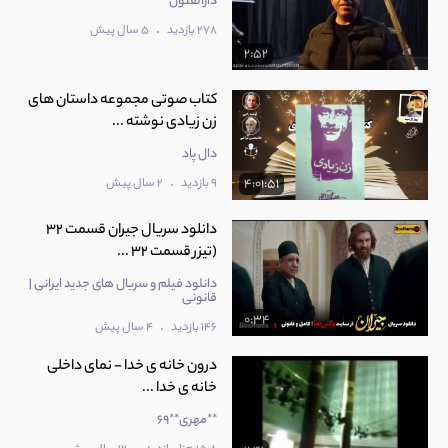
دارالفنون
.
278 بازدید
5 سال پیش
2:52
کتاب صوتی مجموعه داستان های
زن زیادی نوشته ...
دال پاد
.
9 بازدید
2 سال پیش
4:01:51
دانلود سریال جیران قسمت 32
(تیزر قسمت 32 ...
دانلود فیلم و سریال های جدید ایرانی |
قانونی
0:34
.
146 بازدید
4 سال پیش
درون خانه ی خدا - نمای داخلی
خانه ی خدا ...
**مهری**69