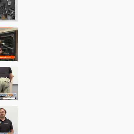
ی مای تگ (maytag)
ی مدیا
ماشین لباسشویی