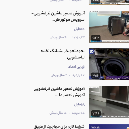
6:08
آموزش تعمیر ماشین ظرفشویی-
سرویس موتور ظر ...
118فایل
.
83 بازدید
4 سال پیش
6:42
نحوه تعویض شیلنگ تخلیه
لباسشویی
آی پی امداد
.
27 بازدید
2 سال پیش
3:16
آموزش تعمیر ماشین ظرفشویی-
آموزش تعمیر ما ...
118فایل
.
75 بازدید
5 سال پیش
7:46
شرایط لازم برای مهاجرت از طریق