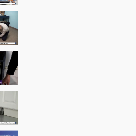
مانی
وو
بوش با پودر جرم گیر بوش
ی الجی و رفع لرزش لباسشویی