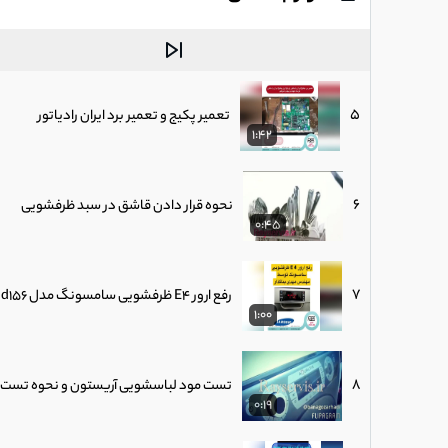
4
تعویض بلبرینگ و کاسه نمد ماشین لباسشویی w1030
1:48
5
تعمیر پکیج و تعمیر برد ایران رادیاتور
1:42
6
نحوه قرار دادن قاشق در سبد ظرفشویی
0:45
7
رفع ارور E4 ظرفشویی سامسونگ مدل d156
1:00
8
تست مود لباسشویی آریستون و نحوه تست ب
0:19