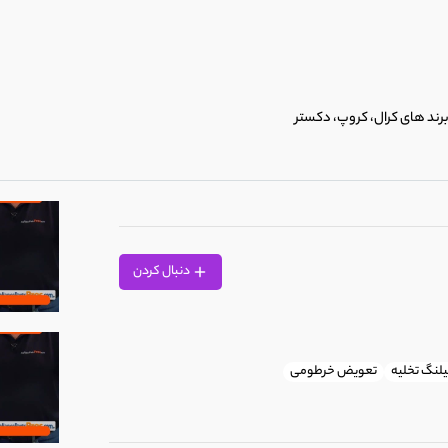
رند های کرال، کروپ، دکستر
دنبال کردن
شویی بوش
لنگ تخلیه
تعویض خرطومی