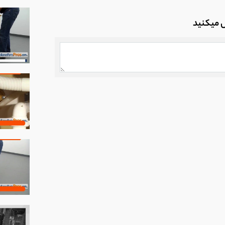
ل میکنید
inten)
ویی بکو