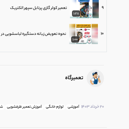
9
تعمیر کولر گازی پرتابل سپهر الکتریک
1:28
10
نحوه تعویض زبانه دستگیره لباسشویی در ب
1:00
11
اصلاح نقشه سیم کشی ظرفشویی بوش
1:00
تعمیرگاه
12
نحوه استفاده از پودر جرم گیر ماشین لباس
0:45
20 خرداد 1403
آموزشی
لوازم خانگی
آموزش تعمیر ظرفشویی
شی
13
ساختار و طرز عملکرد لامپ مگنترون
2:48