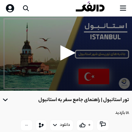
0
seconds
تور استانبول | راهنمای جامع سفر به استانبول
of
0
seconds
18 بازدید
0
دانلود