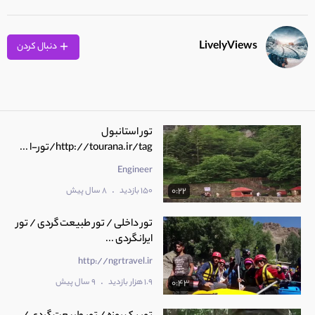
LivelyViews
دنبال کردن
تور استانبول
http://tourana.ir/tag/تور-ا ...
Engineer
.
150 بازدید
8 سال پیش
0:22
تور داخلی / تور طبیعت گردی / تور
ایرانگردی ...
http://ngrtravel.ir
.
1.9 هزار بازدید
9 سال پیش
0:43