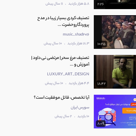
.
5.8 هزار بازدید
11 سال پیش
2:26
تصنیف کردی بسیار زیبا در مدح
پروردگاروحضرت ...
music_shad2016
.
18.3 هزار بازدید
10 سال پیش
10:25
تصنیف مرغ سحر | مرتضی نی داود |
آموزش و ...
LUXURY_ART_DESIGN
.
4.4 هزار بازدید
10 سال پیش
18:42
آیا تخصص، قاتل موفقیت است؟
سورس ایران
.
10 بازدید
2 سال پیش
8:09