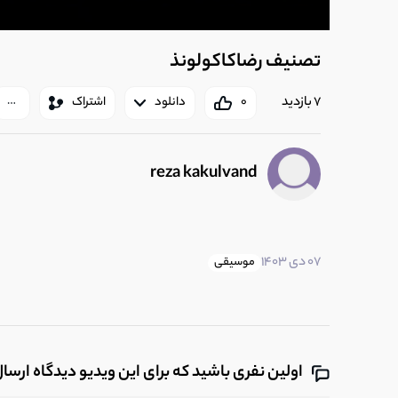
تصنیف رضاکاکولونذ
7 بازدید
0
دانلود
اشتراک
reza kakulvand
07 دی 1403
موسیقی
اولین نفری باشید که برای این ویدیو دیدگاه ارسا