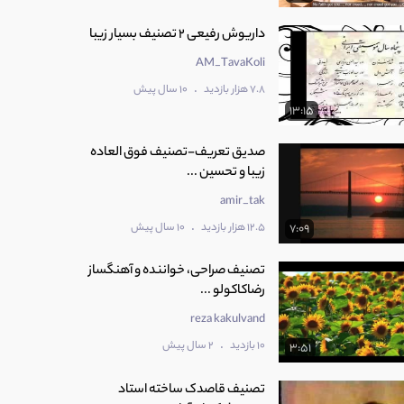
داریوش رفیعی ۲ تصنیف بسیار زیبا
AM_TavaKoli
.
7.8 هزار بازدید
10 سال پیش
13:15
صدیق تعریف-تصنیف فوق العاده
زیبا و تحسین ...
amir_tak
.
12.5 هزار بازدید
10 سال پیش
7:09
تصنیف صراحی، خواننده و آهنگساز
رضاکاکولو ...
reza kakulvand
.
10 بازدید
2 سال پیش
3:51
تصنیف قاصدک ساخته استاد