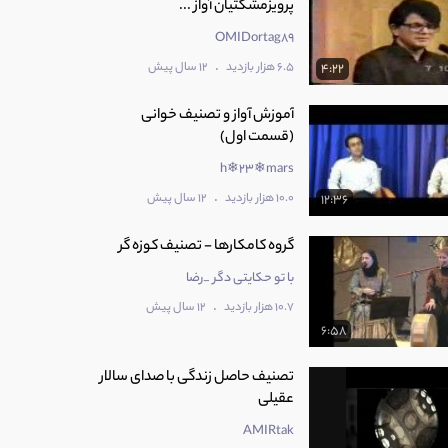
پرویزمشکتیان آواز ...
OMIDortag89
.
6.5 هزار بازدید
12 سال پیش
4:22
آموزش آواز و تصنیف خوانی
(قسمت اول)
h❄23❄mars
.
10.0 هزار بازدید
12 سال پیش
12:36
گروه کامکارها - تصنیف کوزه گر
با تو حکایتی دگر _رضا
.
10.7 هزار بازدید
12 سال پیش
6:58
تصنیف حاصل زندگی با صدای سالار
عقیلی
AMIRtak