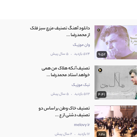
دانلود آهنگ تصنیف مزرع سبز فلک
از محمدرضا ...
وان موزیک
.
574 بازدید
5 سال پیش
9:52
تصنیف آنکه هلاک من همی
خواهد استاد محمدرضا ...
تیک موزیک
.
572 بازدید
5 سال پیش
4:41
تصنیف خاک وطن بر اساس دو
تصنیف دشتی از ع ...
melovy ir
.
17 بازدید
2 سال پیش
8:20