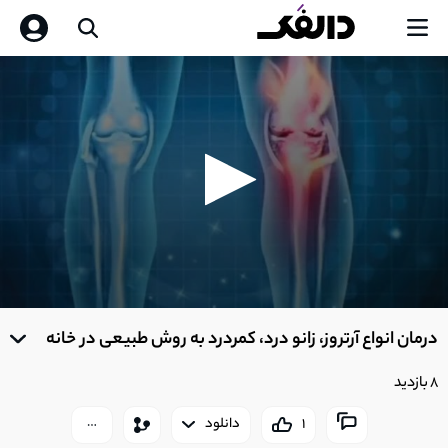
0
seconds
درمان انواع آرتروز، زانو درد، کمردرد به روش طبیعی در خانه
of
0
seconds
8 بازدید
1
دانلود