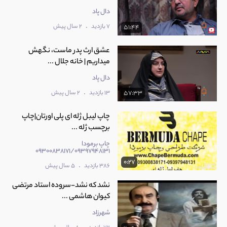
دال پاد
.
7 بازدید
2 سال پیش
51:44
عشق ارث پدر ماست، نگهش
میداریم | خانه جلال ...
دال پاد
.
13 بازدید
2 سال پیش
57:33
چاپ لیبل ژله ای پلی اورتان|چاپ
برچسب ژله ...
چاپ برمودا
09300838171/09397948131
0:27
.
386 بازدید
5 سال پیش
نشد که نشد-سروده استاد مرتضی
کیوان هاشمی ...
شهرزاد