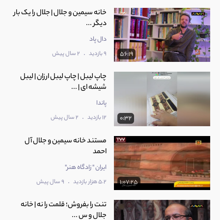
خانه سیمین و جلال | جلال را یک بار
دیگر ...
دال پاد
.
9 بازدید
2 سال پیش
56:19
چاپ لیبل | چاپ لیبل ارزان | لیبل
شیشه ای | ...
پاندا
.
12 بازدید
2 سال پیش
0:32
مستند خانه سیمین و جلال آل
احمد
ایران " زادگاه هنر"
.
5.2 هزار بازدید
9 سال پیش
1:07:25
تنت را بفروش؛ قلمت را نه | خانه
جلال و س ...