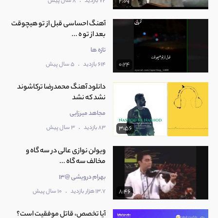
.
72 بازدید
8 سال پیش
2:09
آهنگ احساسی قبل از تو هیچوقت
بعد از تو ه ...
تازه ها
.
614 بازدید
5 سال پیش
0:24
دانلود آهنگ محمدرضا ترکاشوند
نشد که نشد
مجاهد میرزایی
.
83 بازدید
3 سال پیش
3:56
ویولن نوازی عالی در سه گاه و
مخالف سه گاه ...
بهرام درویشی @13
.
13.7 هزار بازدید
10 سال پیش
8:46
آیا تخصص، قاتل موفقیت است؟